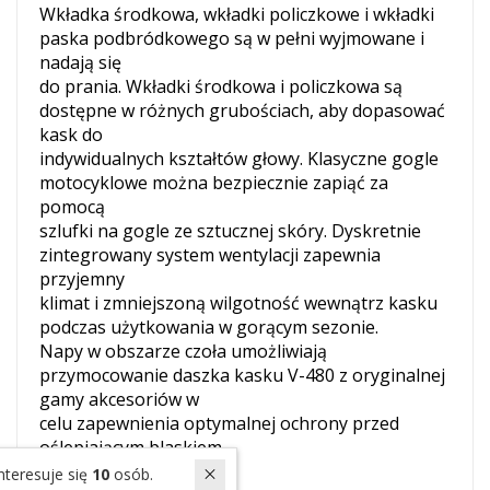
Wkładka środkowa, wkładki policzkowe i wkładki
paska podbródkowego są w pełni wyjmowane i
nadają się
do prania. Wkładki środkowa i policzkowa są
dostępne w różnych grubościach, aby dopasować
kask do
indywidualnych kształtów głowy. Klasyczne gogle
motocyklowe można bezpiecznie zapiąć za
pomocą
szlufki na gogle ze sztucznej skóry. Dyskretnie
zintegrowany system wentylacji zapewnia
przyjemny
klimat i zmniejszoną wilgotność wewnątrz kasku
podczas użytkowania w gorącym sezonie.
Napy w obszarze czoła umożliwiają
przymocowanie daszka kasku V-480 z oryginalnej
gamy akcesoriów w
celu zapewnienia optymalnej ochrony przed
oślepiającym blaskiem.
W ostatnich 7 dniach produktem interesuje się
10
osób.
Akcesoria